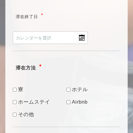
＊
滞在終了日
＊
滞在方法
寮
ホテル
ホームステイ
Airbnb
その他